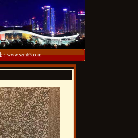
w.szmb5.com