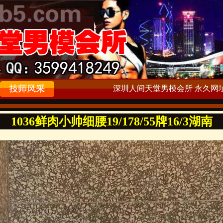
深圳人间天堂男模会所 永久网址：ww
1036鲜肉小帅细腰19/178/55牌16/3湖南