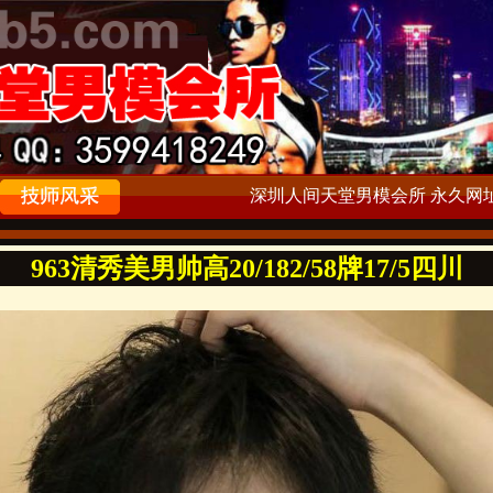
深圳人间天堂男模会所 永久网址：ww
963清秀美男帅高20/182/58牌17/5四川