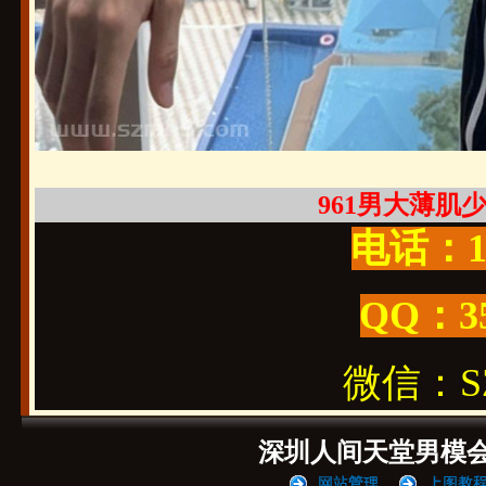
961男大薄肌少年
电话：19
QQ：3
微信：SZ1
深圳人间天堂男模