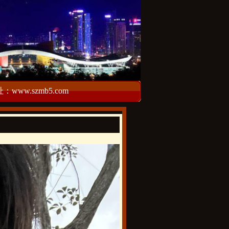
w.szmb5.com