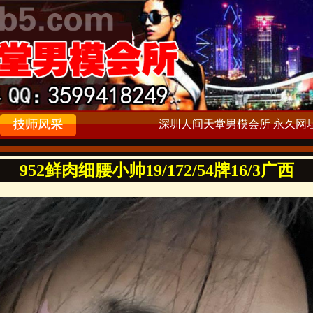
深圳人间天堂男模会所 永久网址：ww
952鲜肉细腰小帅19/172/54牌16/3广西