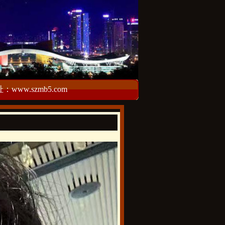
w.szmb5.com