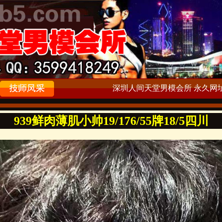
深圳人间天堂男模会所 永久网址：ww
939鲜肉薄肌小帅19/176/55牌18/5四川