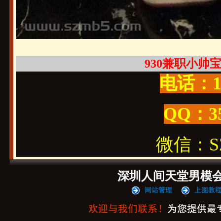
930兼职小帅宝宝
电话：19
QQ：3
微信：SZ1
深圳人间天堂男模