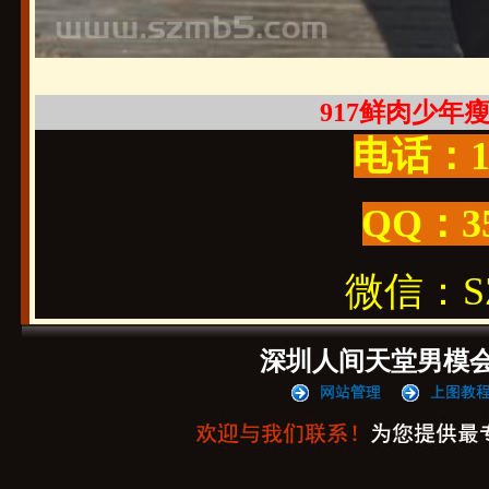
917鲜肉少年瘦瘦
电话：19
QQ：3
微信：SZ1
深圳人间天堂男模