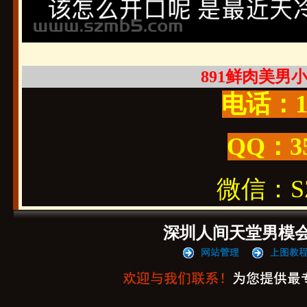
891鲜肉美男小帅
电话：19
QQ：3
微信：SZ1
深圳人间天堂男模