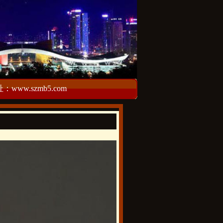
w.szmb5.com