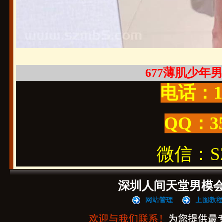
677薄肌少年男大
电话：19
QQ：3
微信：SZ1
深圳人间天堂男模