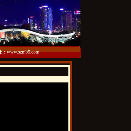
w.szmb5.com