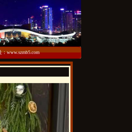
w.szmb5.com