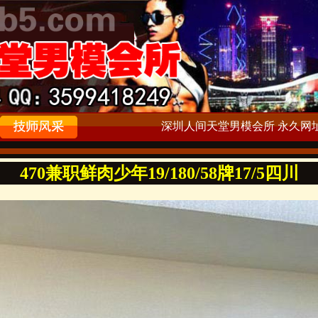
深圳人间天堂男模会所 永久网址：ww
470兼职鲜肉少年19/180/58牌17/5四川