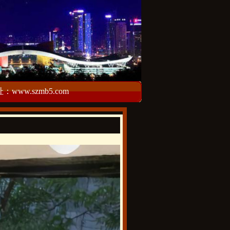
w.szmb5.com