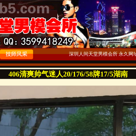
深圳人间天堂男模会所 永久网址：ww
406清爽帅气迷人20/176/58牌17/5湖南