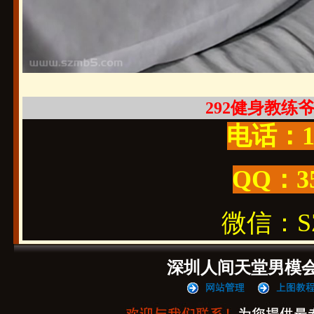
292健身教练爷们
电话：19
QQ：3
微信：SZ1
深圳人间天堂男模