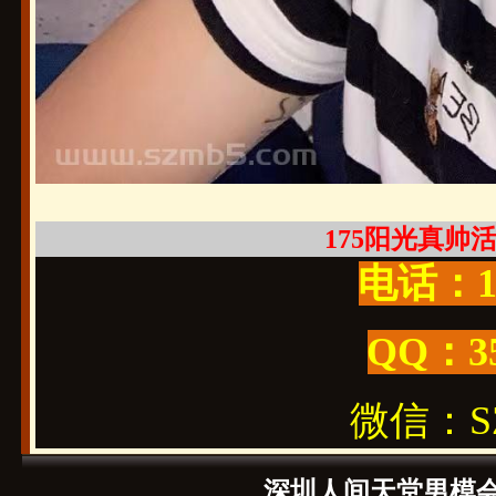
175阳光真帅活好
电话：19
QQ：3
微信：SZ1
深圳人间天堂男模