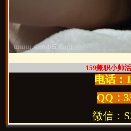
159兼职小帅活好
电话：19
QQ：3
微信：SZ1